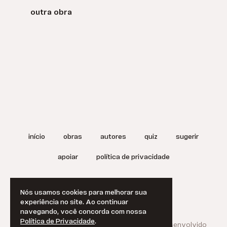
outra obra
início
obras
autores
quiz
sugerir
apoiar
política de privacidade
termos de uso
english
Nós usamos cookies para melhorar sua
experiência no site. Ao continuar
navegando, você concorda com nossa
Política de Privacidade
.
© 2025 A Literatura Brasileira.
Projetado e desenvolvido