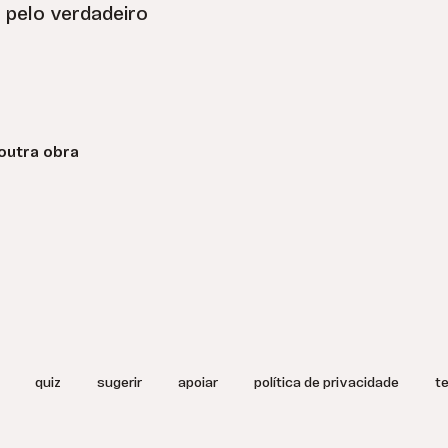
a pelo verdadeiro
outra obra
quiz
sugerir
apoiar
política de privacidade
t