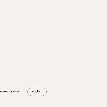
ermos de uso
english