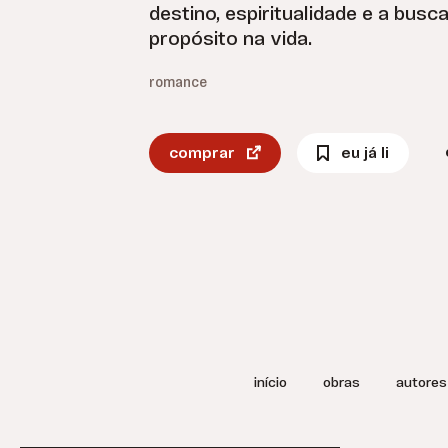
destino, espiritualidade e a busc
propósito na vida.
romance
comprar
eu já li
início
obras
autores