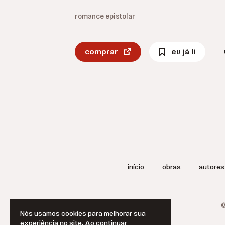
romance epistolar
comprar
eu já li
início
obras
autores
©
Nós usamos cookies para melhorar sua
experiência no site. Ao continuar