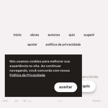
início
obras
autores
quiz
sugerir
apoiar
política de privacidade
termos de uso
english
Nós usamos cookies para melhorar sua
experiência no site. Ao continuar
navegando, você concorda com nossa
Política de Privacidade
.
© 2025 A Literatura Brasileira.
Projetado e desenvolvido
por
Jan Klever
.
início
obras
autores
quiz
aceitar