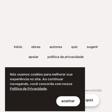
início
obras
autores
quiz
sugerir
apoiar
política de privacidade
termos de uso
english
Nós usamos cookies para melhorar sua
experiência no site. Ao continuar
navegando, você concorda com nossa
Política de Privacidade
.
© 2025 A Literatura Brasileira.
Projetado e desenvolvido
por
Jan Klever
.
início
obras
autores
quiz
aceitar