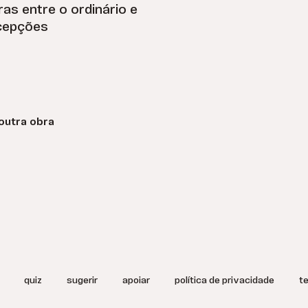
as entre o ordinário e
rcepções
outra obra
quiz
sugerir
apoiar
política de privacidade
t