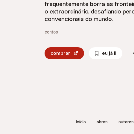
frequentemente borra as fronteir
o extraordinário, desafiando pe
convencionais do mundo.
contos
comprar
eu já li
início
obras
autores