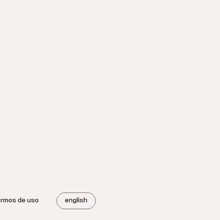
ermos de uso
english