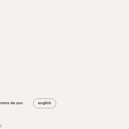
ermos de uso
english
r
.