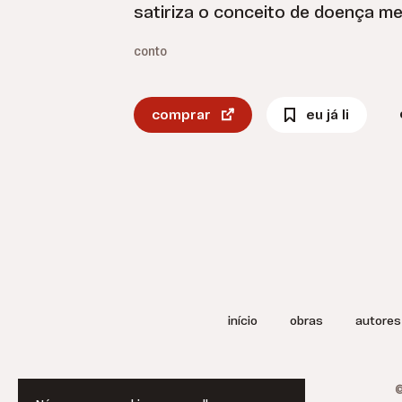
satiriza o conceito de doença me
conto
comprar
eu já li
início
obras
autores
©