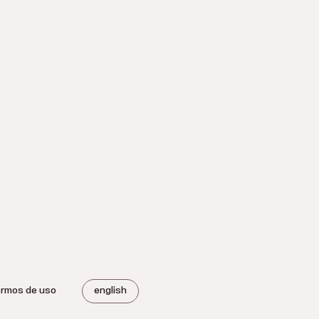
ermos de uso
english