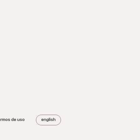
ermos de uso
english