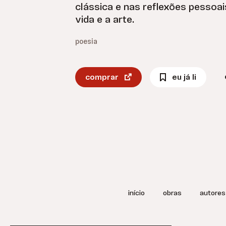
clássica e nas reflexões pessoai
vida e a arte.
poesia
comprar
eu já li
início
obras
autores