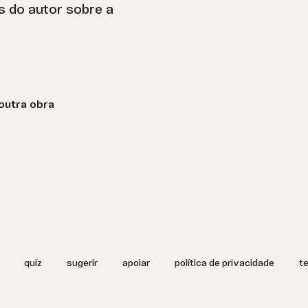
s do autor sobre a
outra obra
quiz
sugerir
apoiar
política de privacidade
t