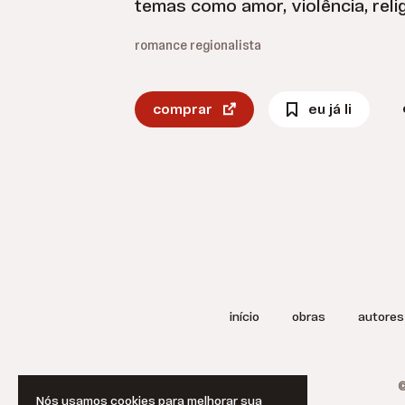
temas como amor, violência, relig
romance regionalista
comprar
eu já li
início
obras
autores
©
Nós usamos cookies para melhorar sua