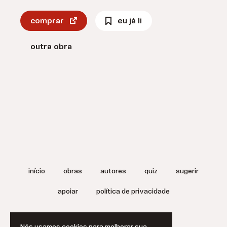
comprar
eu já li
outra obra
início
obras
autores
quiz
sugerir
apoiar
política de privacidade
termos de uso
english