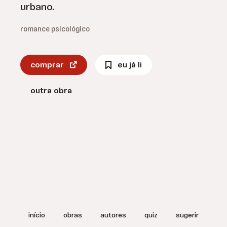
urbano.
romance psicológico
comprar
eu já li
outra obra
início
obras
autores
quiz
sugerir