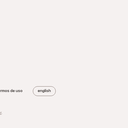
ermos de uso
english
r
.